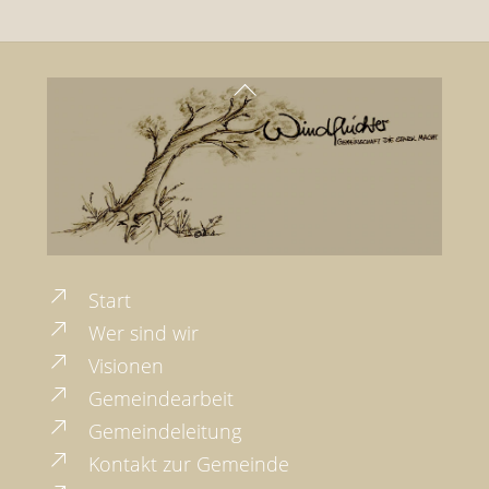
Back
To
Top
Start
Wer sind wir
Visionen
Gemeindearbeit
Gemeindeleitung
Kontakt zur Gemeinde