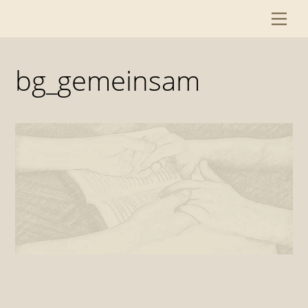
Skip
Me
to
content
bg_gemeinsam