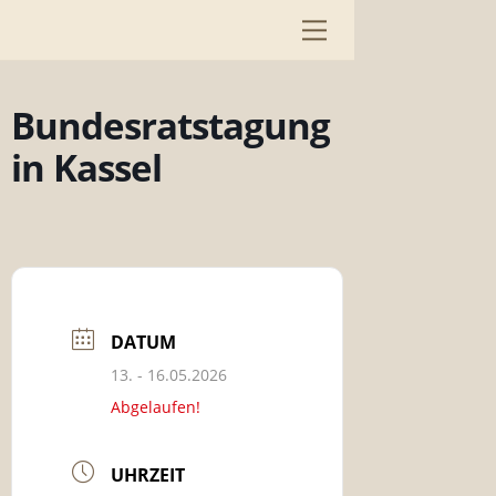
Skip
Menu
to
content
Bundesratstagung
in Kassel
DATUM
13. - 16.05.2026
Abgelaufen!
UHRZEIT