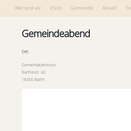
Skip
Wer sind wir
Vision
Gemeinde
Aktuell
Te
to
content
Gemeindeabend
Ort:
Gemeindezentrum
Barthestr. 60
18356 Barth