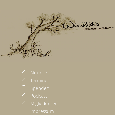
Back
To
Top
Aktuelles
Termine
Spenden
Podcast
Migliederbereich
Impressum