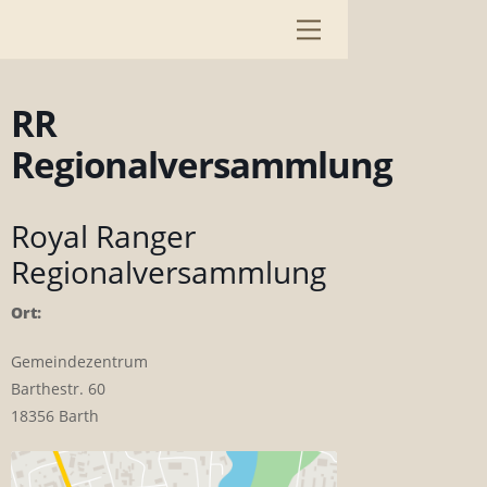
Skip
Menu
to
content
RR
Regionalversammlung
Royal Ranger
Regionalversammlung
Ort:
Gemeindezentrum
Barthestr. 60
18356 Barth