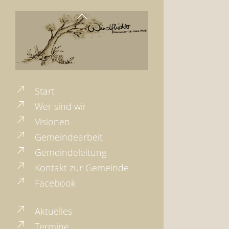
Back
To
Top
Start
Wer sind wir
Visionen
Gemeindearbeit
Gemeindeleitung
Kontakt zur Gemeinde
Facebook
Aktuelles
Termine