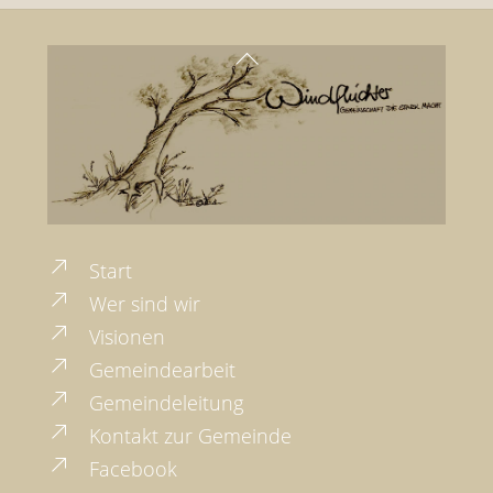
Back
To
Top
Start
Wer sind wir
Visionen
Gemeindearbeit
Gemeindeleitung
Kontakt zur Gemeinde
Facebook