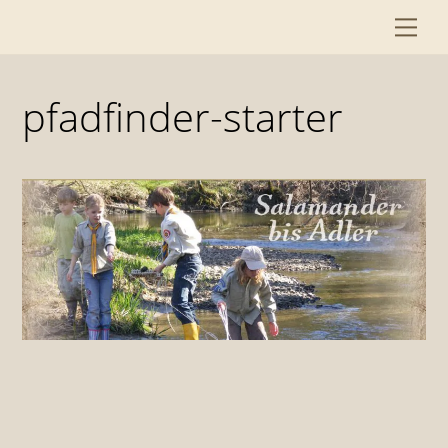
Skip
Me
to
content
pfadfinder-starter