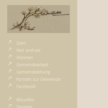
Back
To
Top
Start
Wer sind wir
Visionen
Gemeindearbeit
Gemeindeleitung
Kontakt zur Gemeinde
Facebook
Aktuelles
Termine