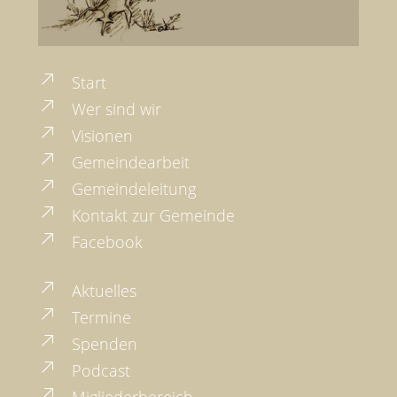
Start
Wer sind wir
Visionen
Gemeindearbeit
Gemeindeleitung
Kontakt zur Gemeinde
Facebook
Aktuelles
Termine
Spenden
Podcast
Migliederbereich