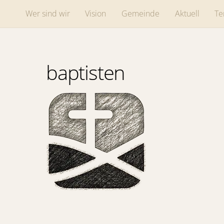
Skip
Wer sind wir
Vision
Gemeinde
Aktuell
Te
to
content
baptisten