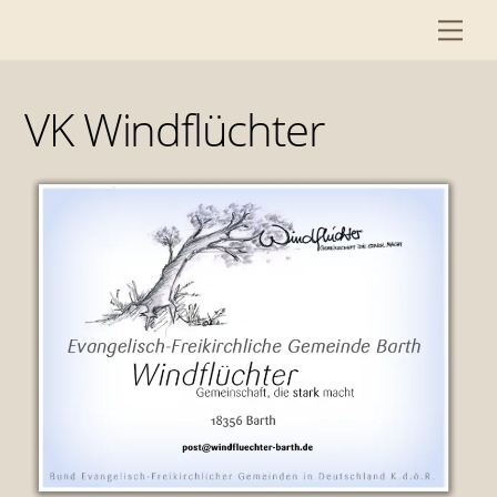
Skip
Me
to
content
VK Windflüchter