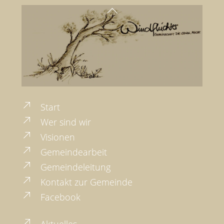
Back
To
Top
Start
Wer sind wir
Visionen
Gemeindearbeit
Gemeindeleitung
Kontakt zur Gemeinde
Facebook