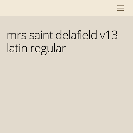
Skip
Me
to
content
mrs saint delafield v13
latin regular